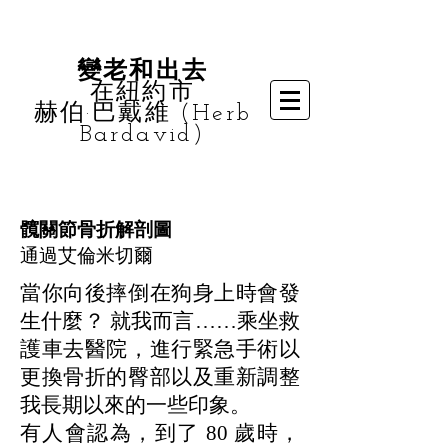
變老和出去
在紐約市
赫伯·巴戴維 (Herb
Bardavid)
髖關節骨折解剖圖
通過艾倫米切爾
當你向後摔倒在狗身上時會發
生什麼？ 就我而言……乘坐救
護車去醫院，進行緊急手術以
更換骨折的臀部以及重新調整
我長期以來的一些印象。
有人會認為，到了 80 歲時，