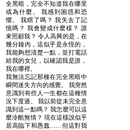
全黑暗，完全不知道我在哪里
或為什麼。 我感到困惑和恐
懼。 我瞎了嗎？ 我失去了記
憶嗎？ 我會變成什麼樣？ 誰
來照顧我？ 令人高興的是，在
幾分鐘內，這似乎是永恆的，
我能夠想清楚一點，並打電話
給我的女兒，以確認我是誰，
我在哪裡。
我無法忘記那種在完全黑暗中
瞬間迷失方向的感覺。 我突然
意識到有些人一生都在這種情
況下度過。 我以前從未完全意
識到這一點嗎？ 我怎麼可以這
麼冷酷無情？ 現在這樣說似乎
居高臨下和愚蠢……但這對我