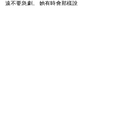
遠不要急劇。 她有時會那樣說
話。
我不得不在腿上系上一個大而
笨拙的泡沫聚苯乙烯楔子，以
保持臀部和小腿處於適當的位
置。 我打算在某種儀式上燒掉
那個泡沫聚苯乙烯裝置。
使用浴室、淋浴、獨自行走或
撿起掉在地板上的任何東西都
需要幫助。 既然你已經成為一
個瞬間的笨蛋，那麼一切都落
到了地板上。 買 商店用來從
貨架上抓起物品的一種揀貨
棒。 至於穿上你的襪子……有
一個奇怪的小玩意兒，你可以
把襪子套在塑料殼上，插入你