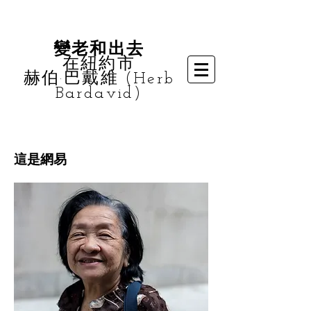
變老和出去
在紐約市
赫伯·巴戴維 (Herb
Bardavid)
這是網易